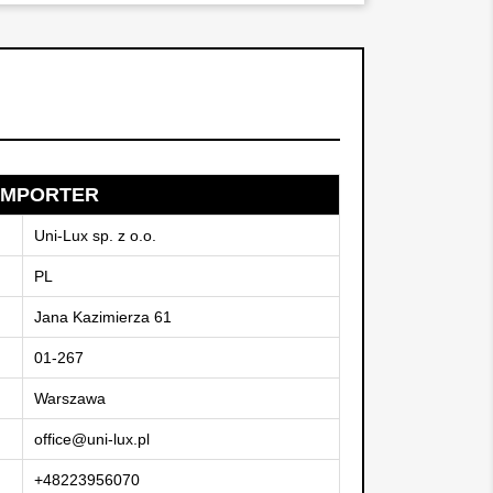
IMPORTER
Uni-Lux sp. z o.o.
PL
Jana Kazimierza 61
01-267
Warszawa
office@uni-lux.pl
+48223956070