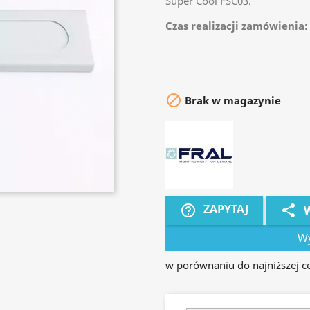
Super Cool FSC03.
Czas realizacji zamówienia: 

Brak w magazynie
ZAPYTAJ
help_outline
share
W
Wy
w porównaniu do najniższej cen