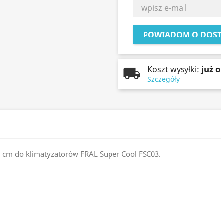
POWIADOM O DOST
już o
Koszt wysyłki:
Szczegóły
16 cm do klimatyzatorów FRAL Super Cool FSC03.