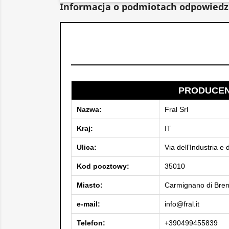
Informacja o podmiotach odpowiedz
PRODUCE
Nazwa:
Fral Srl
Kraj:
IT
Ulica:
Via dell’Industria e 
Kod pocztowy:
35010
Miasto:
Carmignano di Bre
e-mail:
info@fral.it
Telefon:
+390499455839