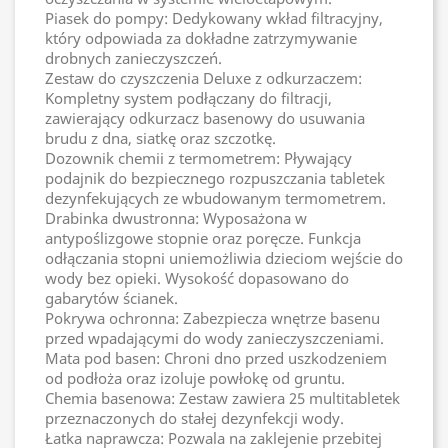
Piasek do pompy: Dedykowany wkład filtracyjny,
który odpowiada za dokładne zatrzymywanie
drobnych zanieczyszczeń.
Zestaw do czyszczenia Deluxe z odkurzaczem:
Kompletny system podłączany do filtracji,
zawierający odkurzacz basenowy do usuwania
brudu z dna, siatkę oraz szczotkę.
Dozownik chemii z termometrem: Pływający
podajnik do bezpiecznego rozpuszczania tabletek
dezynfekujących ze wbudowanym termometrem.
Drabinka dwustronna: Wyposażona w
antypoślizgowe stopnie oraz poręcze. Funkcja
odłączania stopni uniemożliwia dzieciom wejście do
wody bez opieki. Wysokość dopasowano do
gabarytów ścianek.
Pokrywa ochronna: Zabezpiecza wnętrze basenu
przed wpadającymi do wody zanieczyszczeniami.
Mata pod basen: Chroni dno przed uszkodzeniem
od podłoża oraz izoluje powłokę od gruntu.
Chemia basenowa: Zestaw zawiera 25 multitabletek
przeznaczonych do stałej dezynfekcji wody.
Łatka naprawcza: Pozwala na zaklejenie przebitej