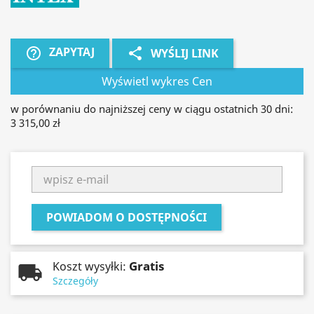
ZAPYTAJ
help_outline
share
WYŚLIJ LINK
Wyświetl wykres Cen
w porównaniu do najniższej ceny w ciągu ostatnich 30 dni:
3 315,00 zł
POWIADOM O DOSTĘPNOŚCI
Gratis
Koszt wysyłki:
Szczegóły