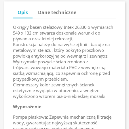
Opis
Dane techniczne
Okrągły basen stelażowy Intex 26330 o wymiarach
549 x 132 cm stwarza doskonałe warunki do
pływania oraz letniej rekreacji.
Konstrukcja należy do najwyższej linii i bazuje na
metalowym stelażu, który pokryto proszkowo
powłoką antykorozyjną od wewnątrz i zewnątrz.
Wytrzymałe poszycie ścian zrobiono z
trójwarstwowego materiału PVC z wewnętrzną
siatką wzmacniającą, co zapewnia ochronę przed
przypadkowym przebiciem.
Ciemnoszary kolor zewnętrznych ścianek
estetycznie wygląda w otoczeniu, a wnętrze
wykończono wzorem biało-niebieskiej mozaiki.
Wyposażenie
Pompa piaskowa: Zapewnia mechaniczną filtrację
wody, gwarantując najwyższą skuteczność
oczyszczania w systemie wieloetapowym.