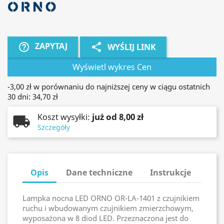
ZAPYTAJ
help_outline
share
WYŚLIJ LINK
Wyświetl wykres Cen
-3,00 zł
w porównaniu do najniższej ceny w ciągu ostatnich
30 dni: 34,70 zł
już od 8,00 zł
Koszt wysyłki:
Szczegóły
Opis
Dane techniczne
Instrukcje
Lampka nocna LED ORNO OR-LA-1401 z czujnikiem
ruchu i wbudowanym czujnikiem zmierzchowym,
wyposażona w 8 diod LED. Przeznaczona jest do