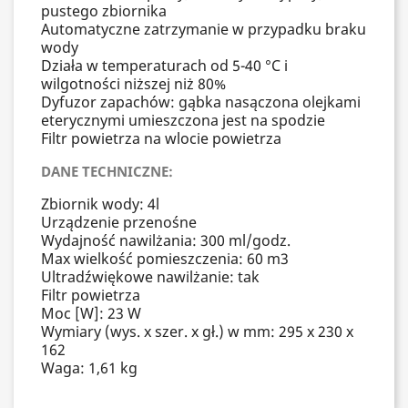
pustego zbiornika
Automatyczne zatrzymanie w przypadku braku
wody
Działa w temperaturach od 5-40 °C i
wilgotności niższej niż 80%
Dyfuzor zapachów: gąbka nasączona olejkami
eterycznymi umieszczona jest na spodzie
Filtr powietrza na wlocie powietrza
DANE TECHNICZNE:
Zbiornik wody: 4l
Urządzenie przenośne
Wydajność nawilżania: 300 ml/godz.
Max wielkość pomieszczenia: 60 m3
Ultradźwiękowe nawilżanie: tak
Filtr powietrza
Moc [W]: 23 W
Wymiary (wys. x szer. x gł.) w mm: 295 x 230 x
162
Waga: 1,61 kg