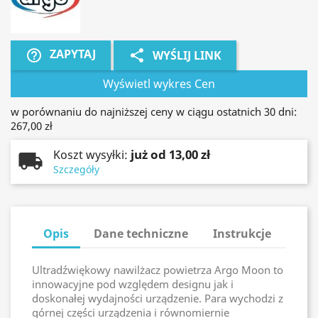
ZAPYTAJ
help_outline
share
WYŚLIJ LINK
Wyświetl wykres Cen
w porównaniu do najniższej ceny w ciągu ostatnich 30 dni:
267,00 zł
już od 13,00 zł
Koszt wysyłki:
Szczegóły
Opis
Dane techniczne
Instrukcje
Ultradźwiękowy nawilżacz powietrza Argo Moon to
innowacyjne pod względem designu jak i
doskonałej wydajności urządzenie. Para wychodzi z
górnej części urządzenia i równomiernie