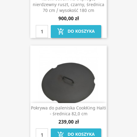
nierdzewny ruszt, czarny, średnica
70 cm / wysokość 180 cm
900,00 zł
add_shopping_cart
DO KOSZYKA
Pokrywa do paleniska CookKing Haiti
- średnica 82,0 cm
239,00 zł
add_shopping_cart
DO KOSZYKA