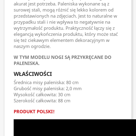
akurat jest potrzeba. Paleniska wykonane są z
surowej stali, mogą różnić się lekko kolorem od
przedstawionych na zdjęciach. Jest to naturalne w
przypadku stali i nie wpływa to negatywnie na
wytrzymałość produktu. Praktyczność łączy się z
elegancją wykończenia produktu, który może stać
się też ciekawym elementem dekoracyjnym w
naszym ogrodzie.
W TYM MODELU NOGI SĄ PRZYKRĘCANE DO
PALENISKA.
WŁAŚCIWOŚCI
Średnica misy paleniska: 80 cm
Grubość misy paleniska: 2,0 mm
Wysokość całkowita: 30 cm
Szerokość całkowita: 88 cm
PRODUKT POLSKI!