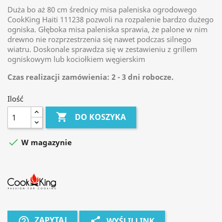
Duża bo aż 80 cm średnicy misa paleniska ogrodowego
CookKing Haiti 111238 pozwoli na rozpalenie bardzo dużego
ogniska. Głęboka misa paleniska sprawia, że palone w nim
drewno nie rozprzestrzenia się nawet podczas silnego
wiatru. Doskonale sprawdza się w zestawieniu z grillem
ogniskowym lub kociołkiem węgierskim
Czas realizacji zamówienia: 2 - 3 dni robocze.
Ilość

DO KOSZYKA

W magazynie
ZAPYTAJ
help_outline
share
WYŚLIJ LINK